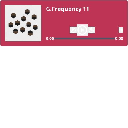
G.Frequency 11
1
x
0:00
0:00