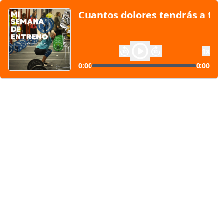
Cuantos dolores tendrás a tu
1
x
0:00
0:00