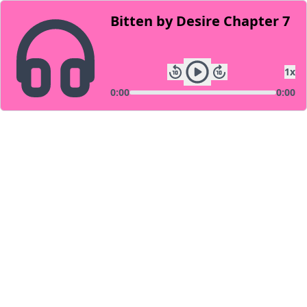
Bitten by Desire Chapter 7
1
x
0:00
0:00