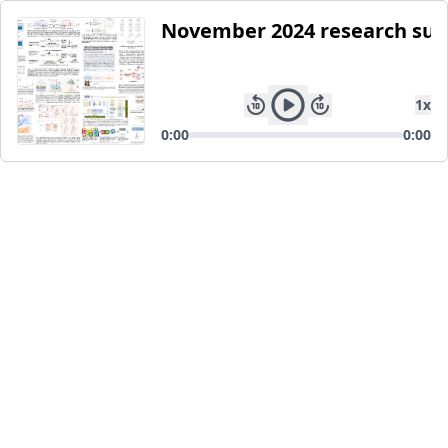
November 2024 research s
1
x
0:00
0:00