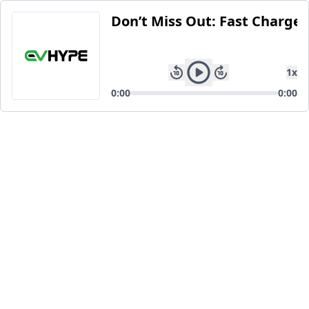
Don’t Miss Out: Fast Charger
1
x
0:00
0:00