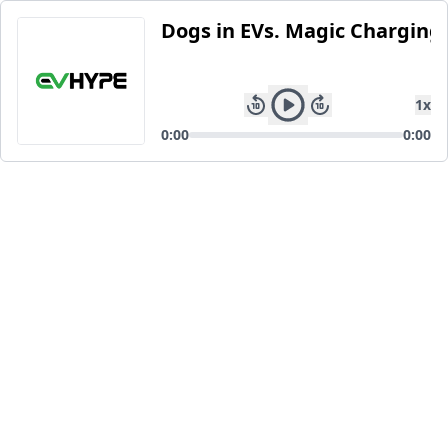
Dogs in EVs. Magic Charging
1
x
0:00
0:00