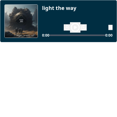
light the way
1
x
0:00
0:00