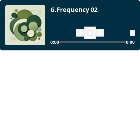
G.Frequency 02
1
x
0:00
0:00