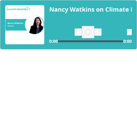
Nancy Watkins on Climate Ri
1
x
0:00
0:00