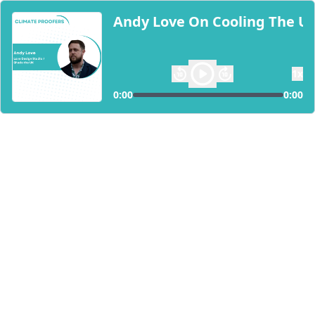
Andy Love On Cooling The UK:
1
x
0:00
0:00