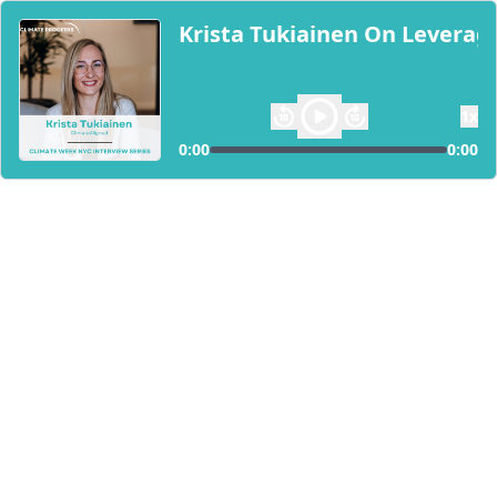
Krista Tukiainen On Leveragi
1
x
0:00
0:00