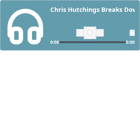
Chris Hutchings Breaks Dow
1
x
0:00
0:00