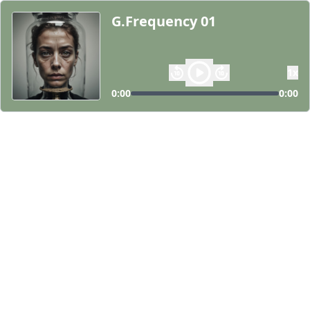
G.Frequency 01
1
x
0:00
0:00