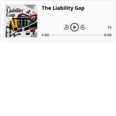
The Liability Gap
1
x
0:00
0:00