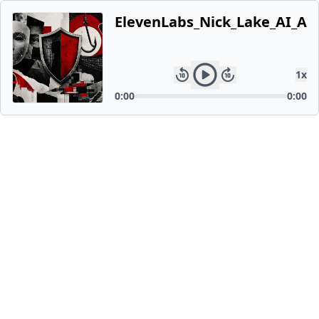
ElevenLabs_Nick_Lake_AI_Ar
1
x
0:00
0:00