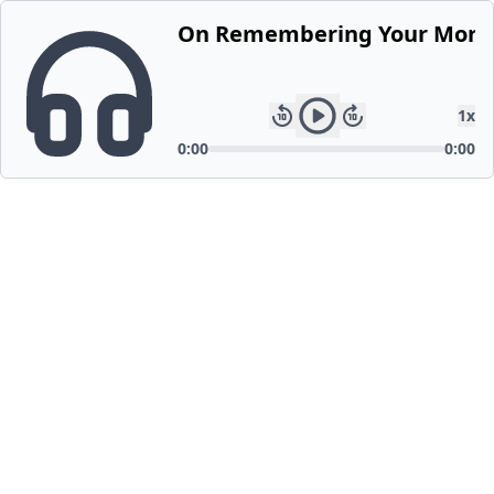
On Remembering Your Morta
1
x
0:00
0:00