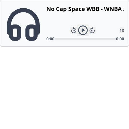
No Cap Space WBB - WNBA All-
1
x
0:00
0:00