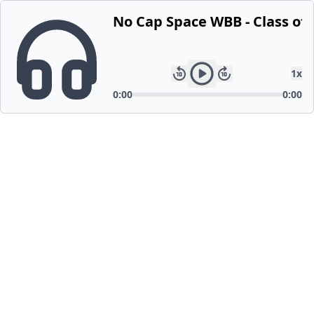
No Cap Space WBB - Class of 
1
x
0:00
0:00