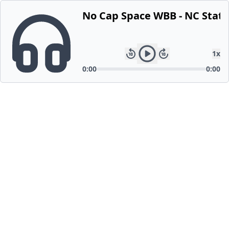
No Cap Space WBB - NC State'
1
x
0:00
0:00