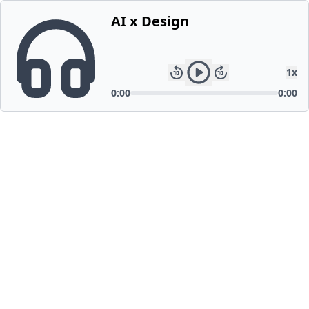
AI x Design
1
x
0:00
0:00