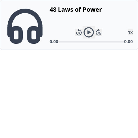
48 Laws of Power
1
x
0:00
0:00