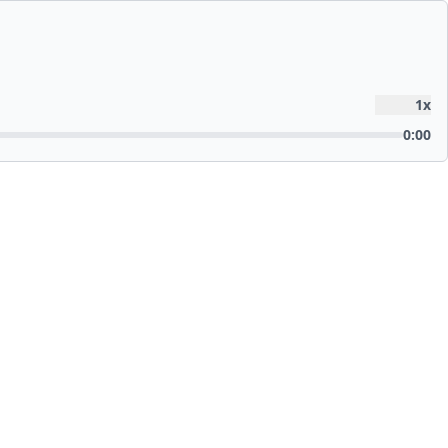
1
x
0:00