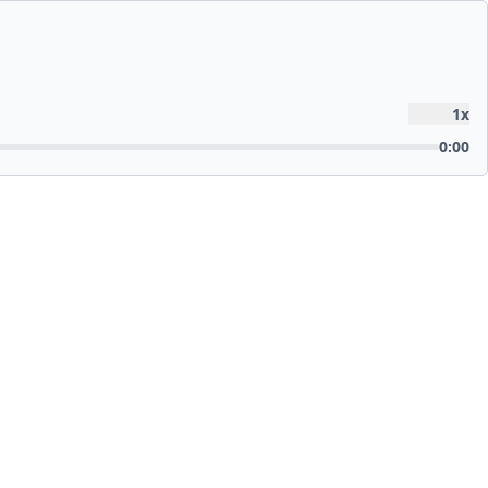
1
x
0:00