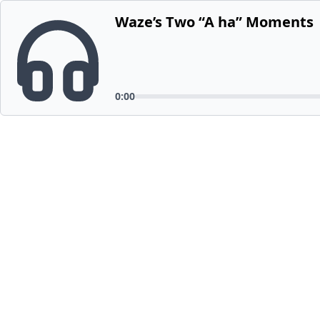
Waze’s Two “A ha” Moments
0:00