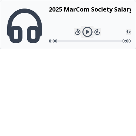
2025 MarCom Society Salary 
1
x
0:00
0:00