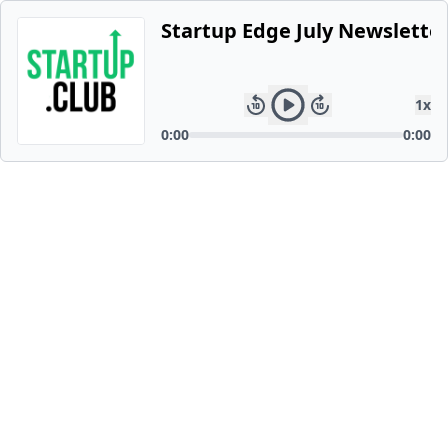
Startup Edge July Newslette
1
x
0:00
0:00