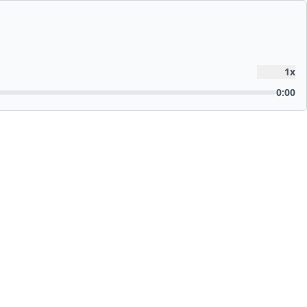
1
x
0:00