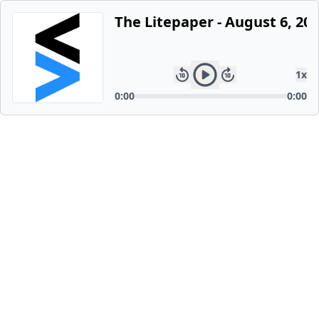
The Litepaper - August 6, 20
1
x
0:00
0:00