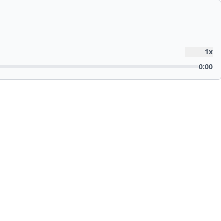
1
x
0:00