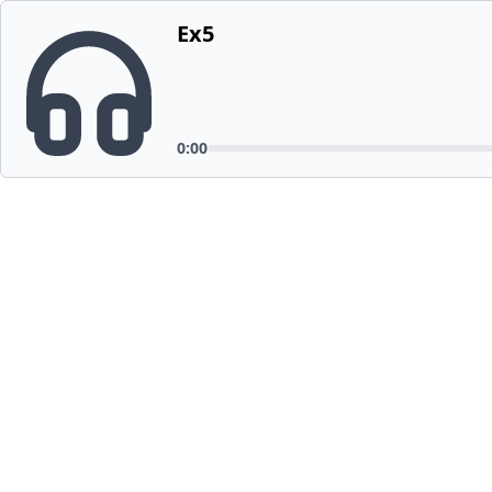
Ex5
0:00