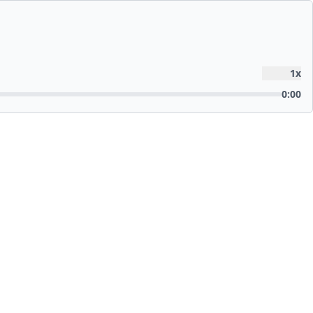
1
x
0:00