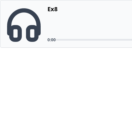
Ex8
0:00