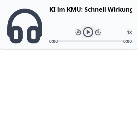
KI im KMU: Schnell Wirkung e
1
x
0:00
0:00