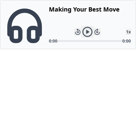
Making Your Best Move
1
x
0:00
0:00