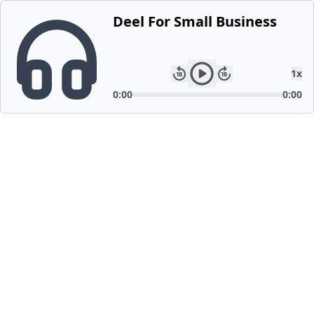
Deel For Small Business
1
x
0:00
0:00