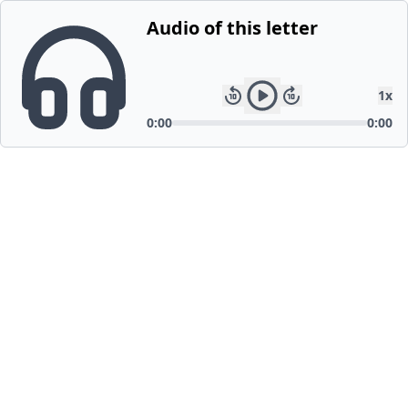
Audio of this letter
1
x
0:00
0:00