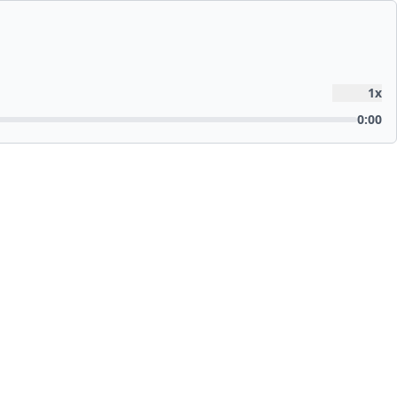
1
x
0:00