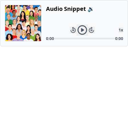
Audio Snippet 🔉
1
x
0:00
0:00