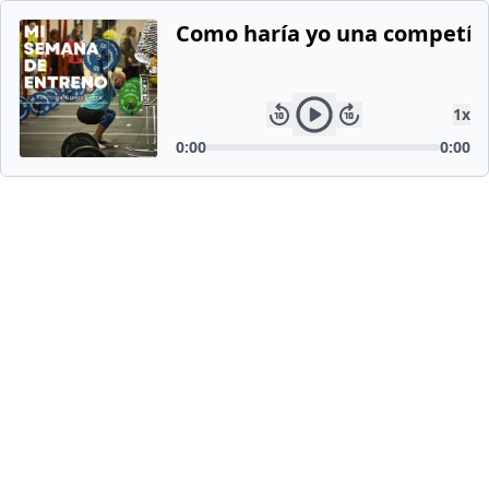
Como haría yo una competí d
1
x
0:00
0:00