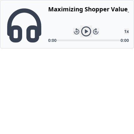
Maximizing Shopper Value_ A
1
x
0:00
0:00