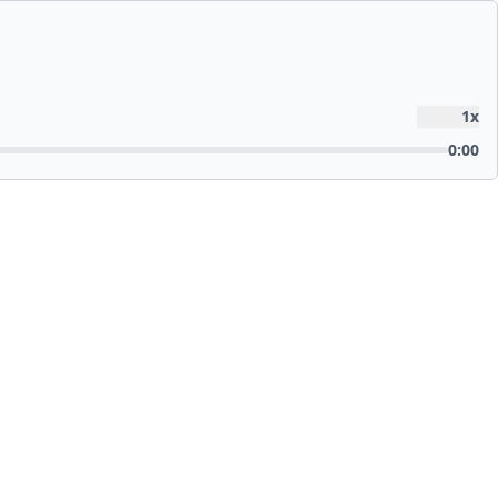
1
x
0:00