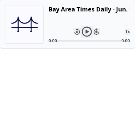
Bay Area Times Daily - Jun. 1,
1
x
0:00
0:00