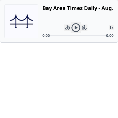
Bay Area Times Daily - Aug. 1
1
x
0:00
0:00