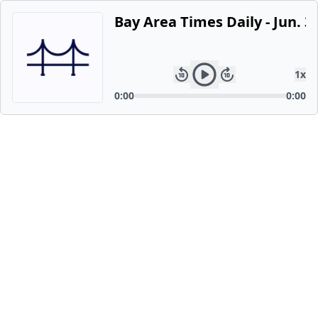
Bay Area Times Daily - Jun. 3
1
x
0:00
0:00