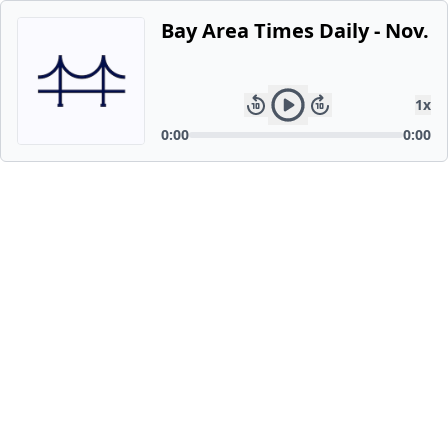
Bay Area Times Daily - Nov. 2
1
x
0:00
0:00