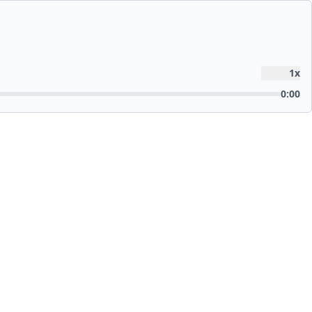
1
x
0:00