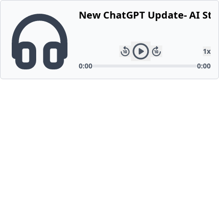
New ChatGPT Update- AI Ste
1
x
0:00
0:00