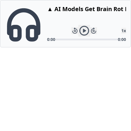
▲ AI Models Get Brain Rot F
1
x
0:00
0:00