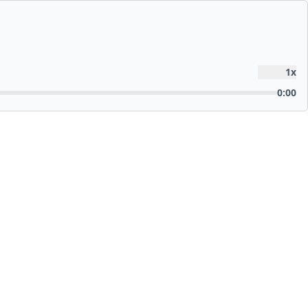
1
x
0:00