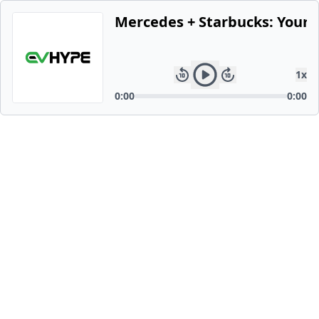
Mercedes + Starbucks: Your 
1
x
0:00
0:00