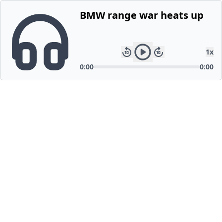
BMW range war heats up
1
x
0:00
0:00