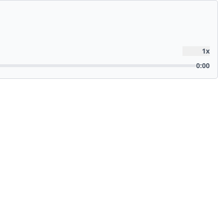
1
x
0:00