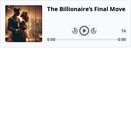
The Billionaire’s Final Move
1
x
0:00
0:00